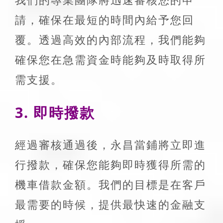
請，確保在最短的時間內給予您回
覆。透過高效的內部流程，我們能夠
確保您在急需資金時能夠及時取得所
需支援。
3. 即時撥款
經過審核通過後，永昌當鋪將立即進
行撥款，確保您能夠即時獲得所需的
機車借款金額。我們的目標是在客戶
最需要的時候，提供最快速的金融支