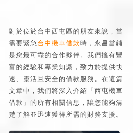
對於位於台中西屯區的朋友來說，當
需要緊急
台中機車借款
時，永昌當鋪
是您最可靠的合作夥伴。我們擁有豐
富的經驗和專業知識，致力於提供快
速、靈活且安全的借款服務。在這篇
文章中，我們將深入介紹「西屯機車
借款」的所有相關信息，讓您能夠清
楚了解並迅速獲得所需的財務支援。