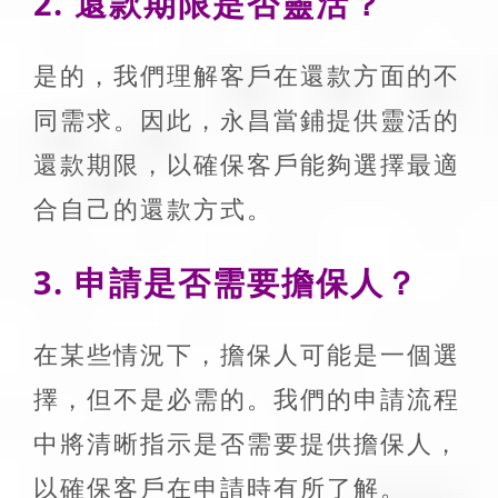
2. 還款期限是否靈活？
是的，我們理解客戶在還款方面的不
同需求。因此，永昌當鋪提供靈活的
還款期限，以確保客戶能夠選擇最適
合自己的還款方式。
3. 申請是否需要擔保人？
在某些情況下，擔保人可能是一個選
擇，但不是必需的。我們的申請流程
中將清晰指示是否需要提供擔保人，
以確保客戶在申請時有所了解。