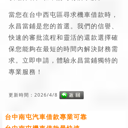
當您在台中西屯區尋求機車借款時，
永昌當鋪是您的首選。我們的信譽、
快速的審批流程和靈活的還款選擇確
保您能夠在最短的時間內解決財務需
求。立即申請，體驗永昌當鋪獨特的
專業服務！
更新時間：2026/4/8
台中南屯汽車借款專業可靠