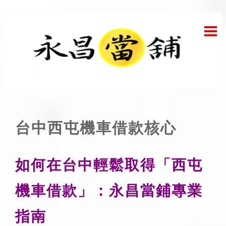
台中西屯機車借款核心
如何在台中輕鬆取得「西屯
機車借款」：永昌當鋪專業
指南