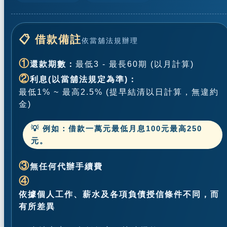
📋 借款備註
依當舖法規辦理
①
還款期數：
最低3 - 最長60期 (以月計算)
②
利息(以當舖法規定為準)：
最低1% ~ 最高2.5% (提早結清以日計算，無違約
金)
💡 例如：借款一萬元最低月息100元最高250
元。
③
無任何代辦手續費
④
依據個人工作、薪水及各項負債授信條件不同，而
有所差異