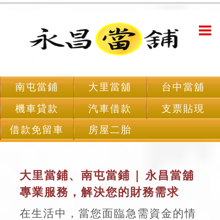
南屯當鋪
大里當舖
台中當舖
機車貸款
汽車借款
支票貼現
借款免留車
房屋二胎
大里當鋪、南屯當鋪 | 永昌當舖
專業服務，解決您的財務需求
在生活中，當您面臨急需資金的情