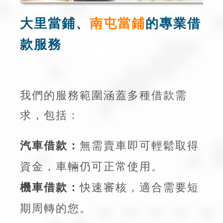
大里當鋪、
南屯當鋪
的專業借
款服務
我們的服務範圍涵蓋多種借款需
求，包括：
汽車借款：
無需賣車即可輕鬆取得
資金，車輛仍可正常使用。
機車借款：
快速審核，適合需要短
期周轉的您。