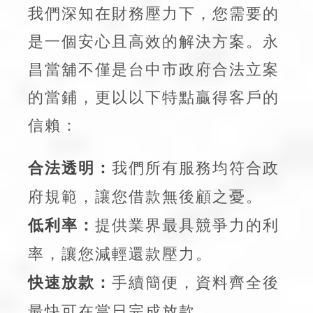
我們深知在財務壓力下，您需要的
是一個安心且高效的解決方案。永
昌當舖不僅是台中市政府合法立案
的當鋪，更以以下特點贏得客戶的
信賴：
合法透明：
我們所有服務均符合政
府規範，讓您借款無後顧之憂。
低利率：
提供業界最具競爭力的利
率，讓您減輕還款壓力。
快速放款：
手續簡便，資料齊全後
最快可在當日完成放款。