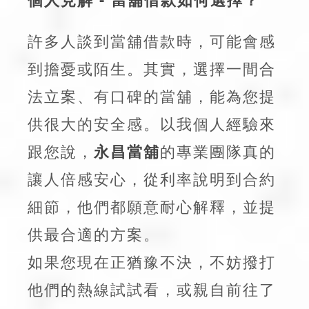
許多人談到當舖借款時，可能會感
到擔憂或陌生。其實，選擇一間合
法立案、有口碑的當舖，能為您提
供很大的安全感。以我個人經驗來
跟您說，
永昌當舖
的專業團隊真的
讓人倍感安心，從利率說明到合約
細節，他們都願意耐心解釋，並提
供最合適的方案。
如果您現在正猶豫不決，不妨撥打
他們的熱線試試看，或親自前往了