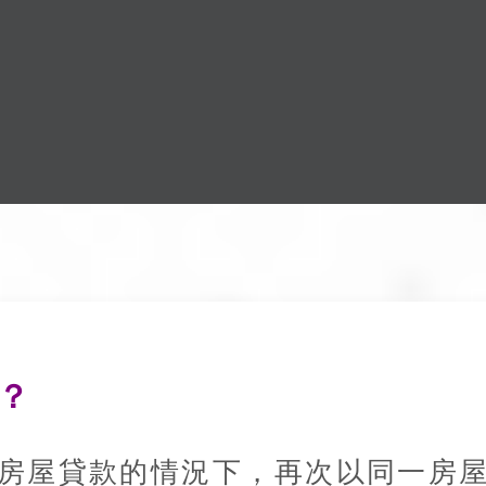
？
房屋貸款的情況下，再次以同一房