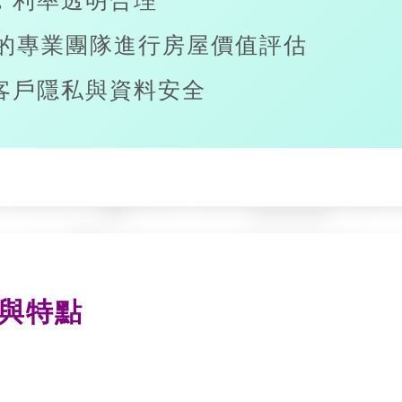
，利率透明合理
驗的專業團隊進行房屋價值評估
客戶隱私與資料安全
與特點