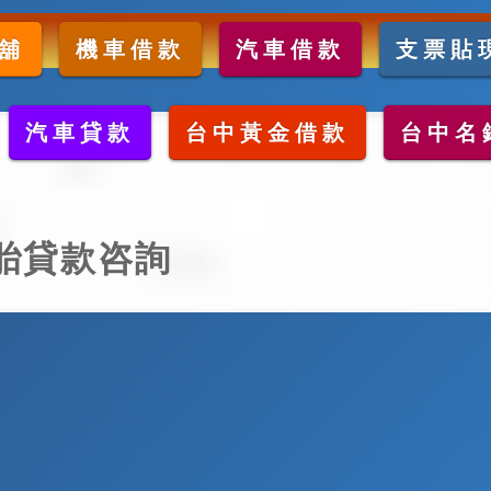
舖
機車借款
汽車借款
支票貼
汽車貸款
台中黃金借款
台中名
胎貸款咨詢