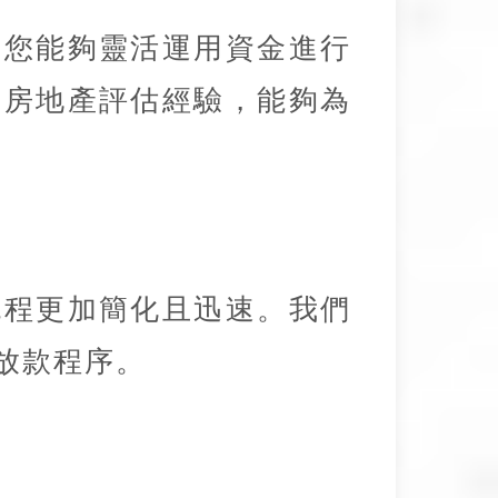
讓您能夠靈活運用資金進行
的房地產評估經驗，能夠為
流程更加簡化且迅速。我們
放款程序。