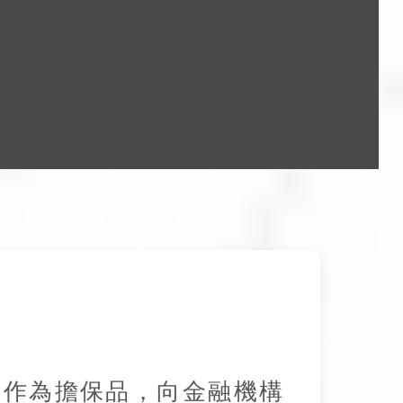
屋作為擔保品，向金融機構