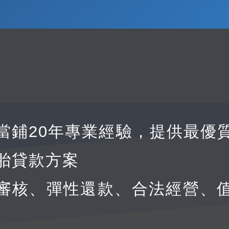
當鋪20年專業經驗，提供最優
胎貸款方案
審核、彈性還款、合法經營、