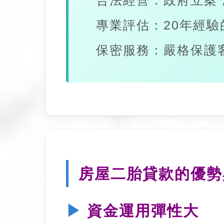
合法經營：政府立案
專業評估：20年經
保密服務：嚴格保護
房屋二胎貸款的優勢
資金運用彈性大