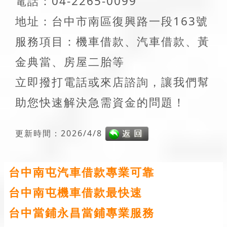
電話：04-2265-0099
地址：台中市南區復興路一段163號
服務項目：機車借款、汽車借款、黃
金典當、房屋二胎等
立即撥打電話或來店諮詢，讓我們幫
助您快速解決急需資金的問題！
更新時間：2026/4/8
台中南屯汽車借款專業可靠
台中南屯機車借款最快速
台中當鋪永昌當鋪專業服務