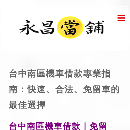
台中南區機車借款專業指
南：快速、合法、免留車的
最佳選擇
台中南區機車借款｜免留