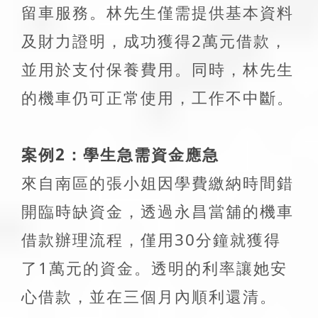
留車服務。林先生僅需提供基本資料
及財力證明，成功獲得2萬元借款，
並用於支付保養費用。同時，林先生
的機車仍可正常使用，工作不中斷。
案例2：學生急需資金應急
來自南區的張小姐因學費繳納時間錯
開臨時缺資金，透過永昌當舖的機車
借款辦理流程，僅用30分鐘就獲得
了1萬元的資金。透明的利率讓她安
心借款，並在三個月內順利還清。