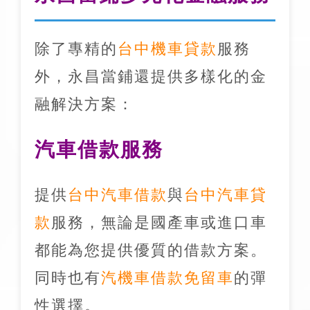
除了專精的
台中機車貸款
服務
外，永昌當鋪還提供多樣化的金
融解決方案：
汽車借款服務
提供
台中汽車借款
與
台中汽車貸
款
服務，無論是國產車或進口車
都能為您提供優質的借款方案。
同時也有
汽機車借款免留車
的彈
性選擇。