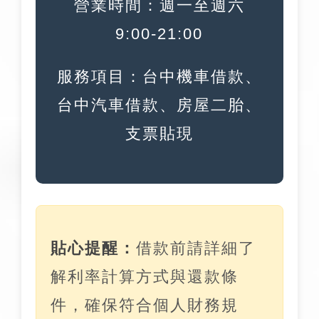
營業時間：週一至週六
9:00-21:00
服務項目：台中機車借款、
台中汽車借款、房屋二胎、
支票貼現
貼心提醒：
借款前請詳細了
解利率計算方式與還款條
件，確保符合個人財務規