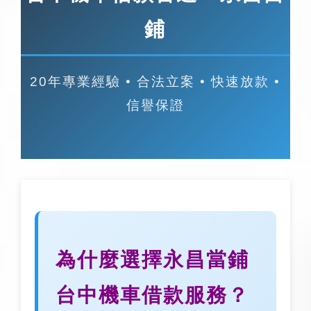
鋪
20年專業經驗 • 合法立案 • 快速放款 •
信譽保證
為什麼選擇永昌當鋪
台中機車借款服務？