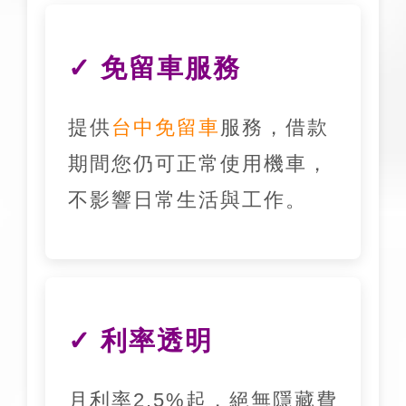
✓ 免留車服務
提供
台中免留車
服務，借款
期間您仍可正常使用機車，
不影響日常生活與工作。
✓ 利率透明
月利率2.5%起，絕無隱藏費