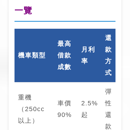
一覽
還
最高
月利
款
機車類型
借款
率
方
成數
式
彈
重機
車價
2.5%
性
（250cc
90%
起
還
以上）
款