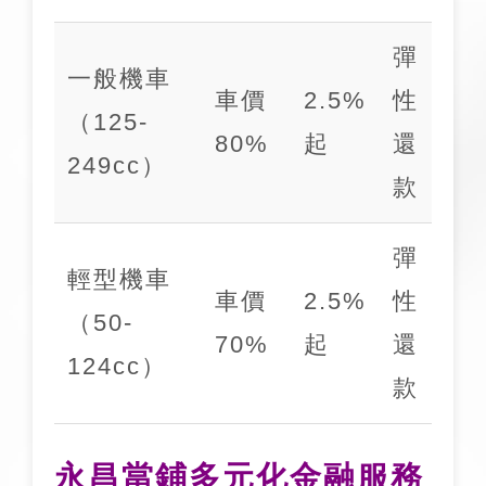
彈
一般機車
車價
2.5%
性
（125-
80%
起
還
249cc）
款
彈
輕型機車
車價
2.5%
性
（50-
70%
起
還
124cc）
款
永昌當鋪多元化金融服務