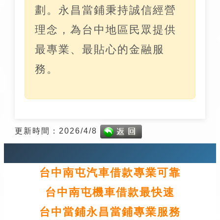
劃。永昌當鋪秉持誠信經營
理念，為台中地區民眾提供
最專業、最貼心的金融服
務。
更新時間：2026/4/8
台中南屯汽車借款專業可靠
台中南屯機車借款最快速
台中當鋪永昌當鋪專業服務