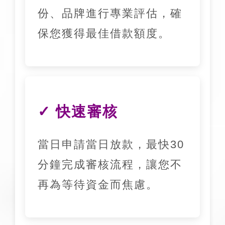
份、品牌進行專業評估，確
保您獲得最佳借款額度。
✓ 快速審核
當日申請當日放款，最快30
分鐘完成審核流程，讓您不
再為等待資金而焦慮。