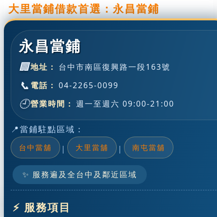
大里當鋪借款首選：永昌當鋪
永昌當鋪
🏢
地址：
台中市南區復興路一段163號
📞
電話：
04-2265-0099
🕘
營業時間：
週一至週六 09:00-21:00
📍當鋪駐點區域：
台中當舖
大里當舖
南屯當舖
|
|
✨ 服務遍及全台中及鄰近區域
⚡ 服務項目