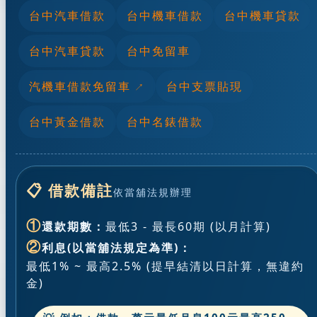
台中汽車借款
台中機車借款
台中機車貸款
台中汽車貸款
台中免留車
汽機車借款免留車
台中支票貼現
台中黃金借款
台中名錶借款
📋 借款備註
依當舖法規辦理
①
還款期數：
最低3 - 最長60期 (以月計算)
②
利息(以當舖法規定為準)：
最低1% ~ 最高2.5% (提早結清以日計算，無違約
金)