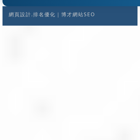
網頁設計.排名優化
｜
博才網站SEO