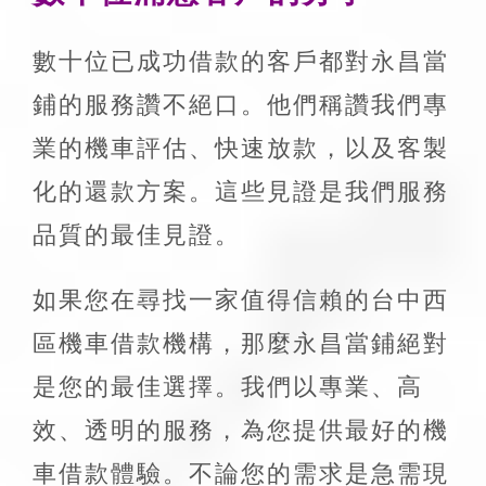
數十位已成功借款的客戶都對永昌當
鋪的服務讚不絕口。他們稱讚我們專
業的機車評估、快速放款，以及客製
化的還款方案。這些見證是我們服務
品質的最佳見證。
如果您在尋找一家值得信賴的台中西
區機車借款機構，那麼永昌當鋪絕對
是您的最佳選擇。我們以專業、高
效、透明的服務，為您提供最好的機
車借款體驗。不論您的需求是急需現