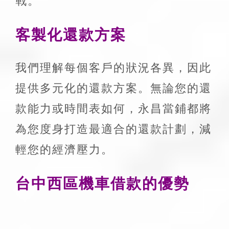
戰。
客製化還款方案
我們理解每個客戶的狀況各異，因此
提供多元化的還款方案。無論您的還
款能力或時間表如何，永昌當鋪都將
為您度身打造最適合的還款計劃，減
輕您的經濟壓力。
台中西區機車借款的優勢