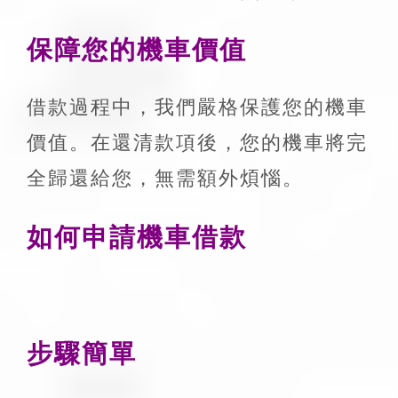
保障您的機車價值
借款過程中，我們嚴格保護您的機車
價值。在還清款項後，您的機車將完
全歸還給您，無需額外煩惱。
如何申請機車借款
步驟簡單