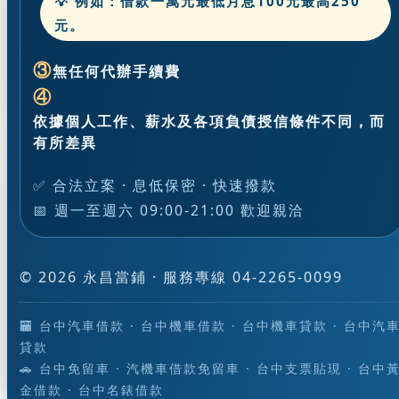
💡 例如：借款一萬元最低月息100元最高250
元。
③
無任何代辦手續費
④
依據個人工作、薪水及各項負債授信條件不同，而
有所差異
✅ 合法立案 · 息低保密 · 快速撥款
📅 週一至週六 09:00-21:00 歡迎親洽
© 2026 永昌當鋪 · 服務專線 04-2265-0099
🏧 台中汽車借款 · 台中機車借款 · 台中機車貸款 · 台中汽
貸款
🚗 台中免留車 · 汽機車借款免留車 · 台中支票貼現 · 台中
金借款 · 台中名錶借款