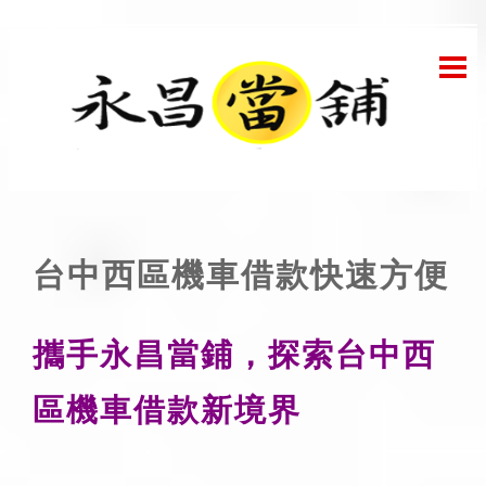
台中西區機車借款快速方便
攜手永昌當鋪，探索台中西
區機車借款新境界